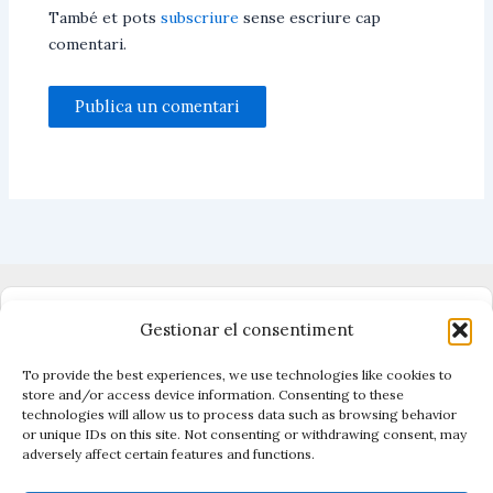
També et pots
subscriure
sense escriure cap
comentari.
Dono suport al periodisme independent
Gestionar el consentiment
To provide the best experiences, we use technologies like cookies to
store and/or access device information. Consenting to these
technologies will allow us to process data such as browsing behavior
Vigilen el poder, cuiden el que és públic.
or unique IDs on this site. Not consenting or withdrawing consent, may
Amb periodisme, eines i acció.
adversely affect certain features and functions.
Descobreix Civio →