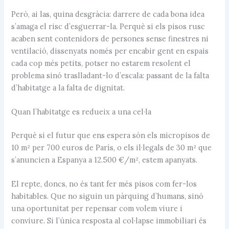
Però, ai las, quina desgràcia: darrere de cada bona idea
s’amaga el risc d’esguerrar-la. Perquè si els pisos rusc
acaben sent contenidors de persones sense finestres ni
ventilació, dissenyats només per encabir gent en espais
cada cop més petits, potser no estarem resolent el
problema sinó traslladant-lo d’escala: passant de la falta
d’habitatge a la falta de dignitat.
Quan l’habitatge es redueix a una cel·la
Perquè si el futur que ens espera són els micropisos de
10 m² per 700 euros de París, o els il·legals de 30 m² que
s’anuncien a Espanya a 12.500 €/m², estem apanyats.
El repte, doncs, no és tant fer més pisos com fer-los
habitables. Que no siguin un pàrquing d’humans, sinó
una oportunitat per repensar com volem viure i
conviure. Si l’única resposta al col·lapse immobiliari és