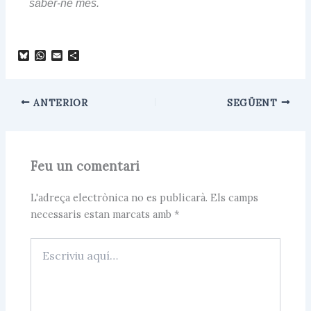
saber-ne més.
B
W
E
C
l
h
m
o
u
a
a
m
e
t
i
p
s
s
l
a
ANTERIOR
SEGÜENT
k
A
r
y
p
t
p
e
i
x
Feu un comentari
L'adreça electrònica no es publicarà.
Els camps
necessaris estan marcats amb
*
Escriviu
aquí…