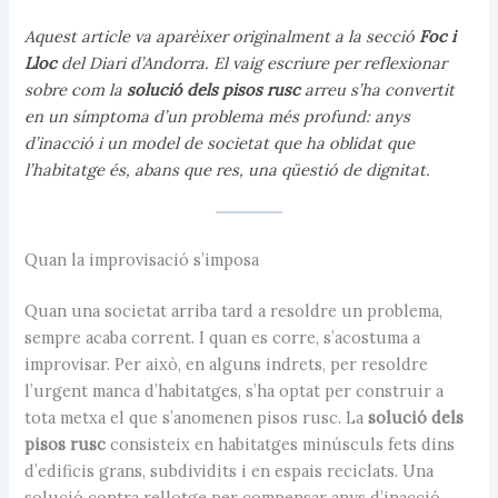
Aquest article va aparèixer originalment a la secció
Foc i
Lloc
del
Diari d’Andorra
. El vaig escriure per reflexionar
sobre com la
solució dels pisos rusc
arreu s’ha convertit
en un símptoma d’un problema més profund: anys
d’inacció i un model de societat que ha oblidat que
l’habitatge és, abans que res, una qüestió de dignitat.
Quan la improvisació s’imposa
Quan una societat arriba tard a resoldre un problema,
sempre acaba corrent. I quan es corre, s’acostuma a
improvisar. Per això, en alguns indrets, per resoldre
l’urgent manca d’habitatges, s’ha optat per construir a
tota metxa el que s’anomenen pisos rusc. La
solució dels
pisos rusc
consisteix en habitatges minúsculs fets dins
d’edificis grans, subdividits i en espais reciclats. Una
solució contra rellotge per compensar anys d’inacció