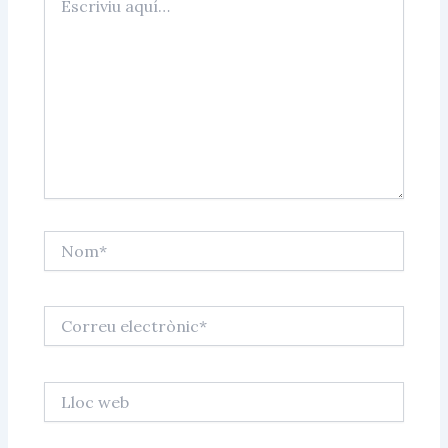
aquí…
Nom*
Correu
electrònic*
Lloc
web