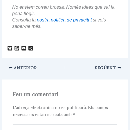
No enviem correu brossa. Només idees que val la
pena llegir.
Consulta la
nostra política de privacitat
si vols
saber-ne més.
B
W
E
C
l
h
m
o
u
a
a
m
e
t
i
p
s
s
l
a
ANTERIOR
SEGÜENT
k
A
r
y
p
t
p
e
i
x
Feu un comentari
L'adreça electrònica no es publicarà.
Els camps
necessaris estan marcats amb
*
Escriviu