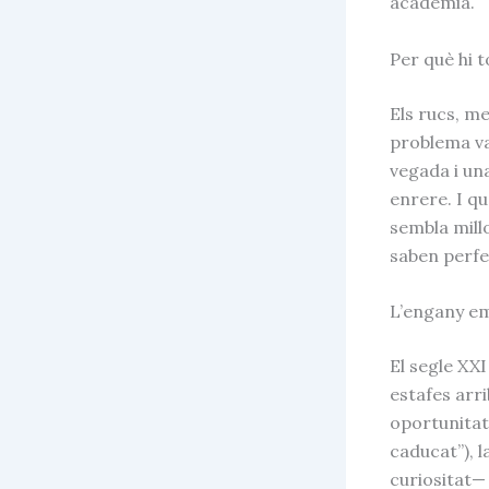
acadèmia.
Per què hi 
Els rucs, m
problema va
vegada i un
enrere. I qu
sembla millo
saben perfe
L’engany em
El segle XXI
estafes arr
oportunitat
caducat”), l
curiositat—