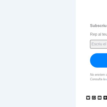
Subscriu
Rep al teu
No enviem c
Consulta la
B
W
E
l
h
m
u
a
a