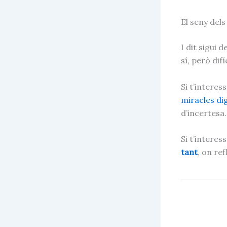
El seny del
I dit sigui 
sí, però dif
Si t’interes
miracles dig
d’incertesa.
Si t’interes
tant
, on ref