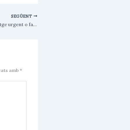
SEGÜENT
Pisos rusc: habitatge urgent o falta de dignitat?
rcats amb
*