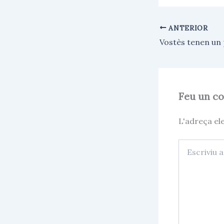
e
t
i
s
s
l
k
A
ANTERIOR
y
p
p
Vostès tenen un
Feu un c
L'adreça el
Escriviu
aquí…