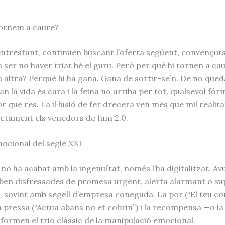
tornem a caure?
entrestant, continuen buscant l’oferta següent, convençuts
 ser no haver triat bé el guru. Però per què hi tornen a ca
a altra? Perquè hi ha gana. Gana de sortir-se’n. De no que
an la vida és cara i la feina no arriba per tot, qualsevol fó
r que res. La il·lusió de fer drecera ven més que mil realitat
ctament els venedors de fum 2.0.
ocional del segle XXI
 no ha acabat amb la ingenuïtat, només l’ha digitalitzat. Avu
iben disfressades de promesa urgent, alerta alarmant o s
, sovint amb segell d’empresa coneguda. La por (“El teu c
a pressa (“Actua abans no et cobrin”) i la recompensa —o la
 formen el trio clàssic de la manipulació emocional.