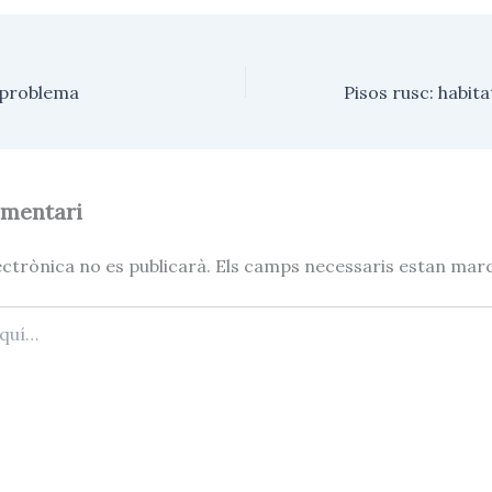
p
a
r
t
e
 problema
i
x
omentari
ectrònica no es publicarà.
Els camps necessaris estan ma