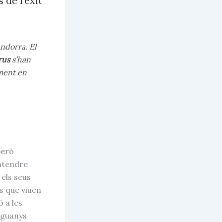
 de l’èxit
Andorra
. El
rus
s’han
lment en
però
entendre
 els seus
ts que viuen
ó a les
t guanys