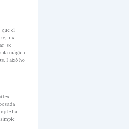
 que el
ure, una
dar-se
rmula màgica
s. I això ho
i les
uposada
ompte ha
 simple