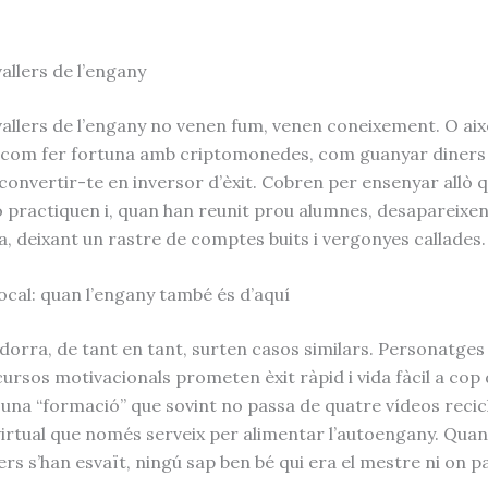
allers de l’engany
vallers de l’engany no venen fum, venen coneixement. O aix
 com fer fortuna amb criptomonedes, com guanyar diners 
convertir-te en inversor d’èxit. Cobren per ensenyar allò q
 practiquen i, quan han reunit prou alumnes, desapareixe
a, deixant un rastre de comptes buits i vergonyes callades.
local: quan l’engany també és d’aquí
orra, de tant en tant, surten casos similars. Personatges
scursos motivacionals prometen èxit ràpid i vida fàcil a cop d
una “formació” que sovint no passa de quatre vídeos recicl
irtual que només serveix per alimentar l’autoengany. Quan
ners s’han esvaït, ningú sap ben bé qui era el mestre ni on p