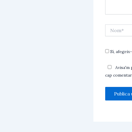
Nom*
Sí, afegeix-
Avisa'm 
cap comentari