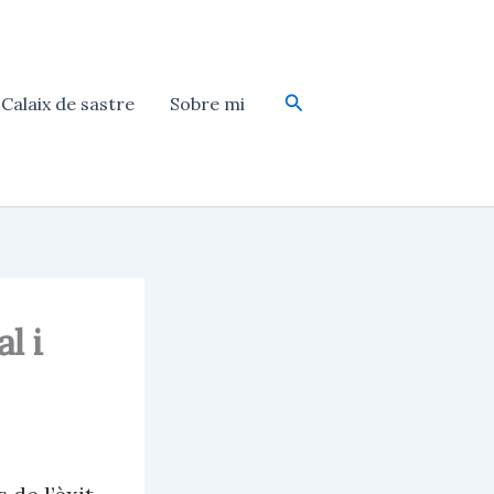
Cerca
Calaix de sastre
Sobre mi
l i