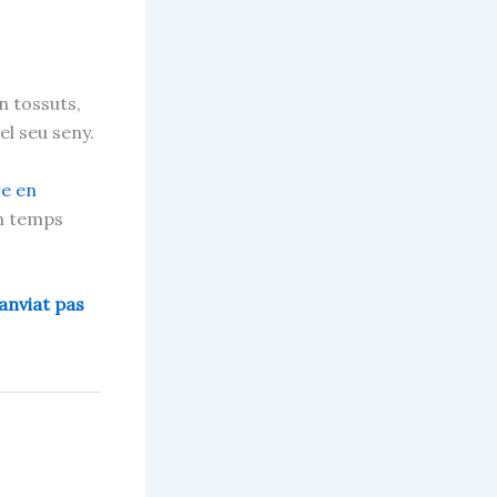
n tossuts,
el seu seny.
re en
en temps
anviat pas