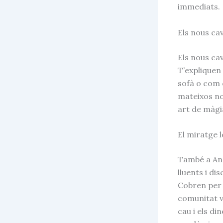
immediats.
Els nous cav
Els nous ca
T’expliquen
sofà o com 
mateixos no
art de màgi
El miratge 
També a And
lluents i di
Cobren per 
comunitat v
cau i els di