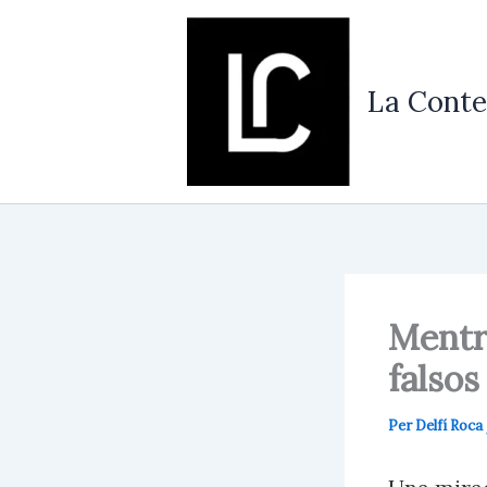
Vés
al
contingut
La Conte
Mentre
falsos
Per
Delfí Roca