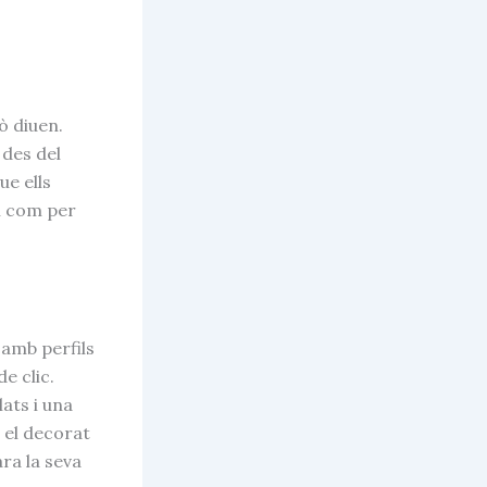
ò diuen.
des del
ue ells
n com per
 amb perfils
e clic.
ats i una
 el decorat
ara la seva