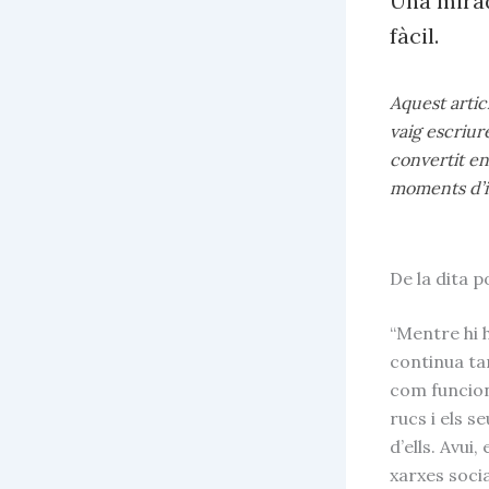
Una mirada
fàcil.
Aquest artic
vaig escriur
convertit en
moments d’i
De la dita p
“Mentre hi h
continua ta
com funcio
rucs i els s
d’ells. Avui,
xarxes soci