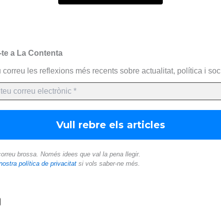
-te a La Contenta
 correu les reflexions més recents sobre actualitat, política i soci
orreu brossa. Només idees que val la pena llegir.
nostra política de privacitat
si vols saber-ne més.
C
o
m