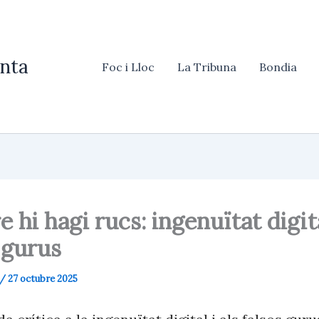
nta
Foc i Lloc
La Tribuna
Bondia
 hi hagi rucs: ingenuïtat digita
 gurus
/
27 octubre 2025