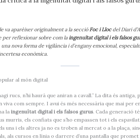
 crítica a la ingenuïtat digital i als falsos gurus
le va aparèixer originalment a la secció
Foc i Lloc
del
Diari d’
e per reflexionar sobre com la
ingenuïtat digital i els falsos gu
 una nova forma de vigilància i d’engany emocional, especia
ncertesa econòmica.
opular al món digital
agi rucs, n’hi haurà que aniran a cavall.” La dita és antiga, 
n viva com sempre. I avui és més necessària que mai per 
na la
ingenuïtat digital i els falsos gurus
. Cada generació té
eus murris, els confiats que s’ho empassen tot i els espavila
 els uns i els altres ja no es troben al mercat o a la plaça, sin
als, als cursos en línia o darrere d’una pantalla que prome