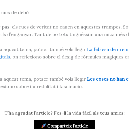
s rucs de debò
de pas: els rucs de veritat no cauen en aquestes trampes. Só
ícils d’enganyar. Tant de bo tots tinguéssim una mica més d
sa aquest tema, potser també vols llegir
La feblesa de creu
itals
, on reflexiono sobre el desig de fórmules màgiques 
sa aquest tema, potser també vols llegir
Les coses no han c
lexiono sobre incredulitat i fascinació.
T’ha agradat l’article? Fes-li la vida fàcil als teus amics:
Comparteix l’article