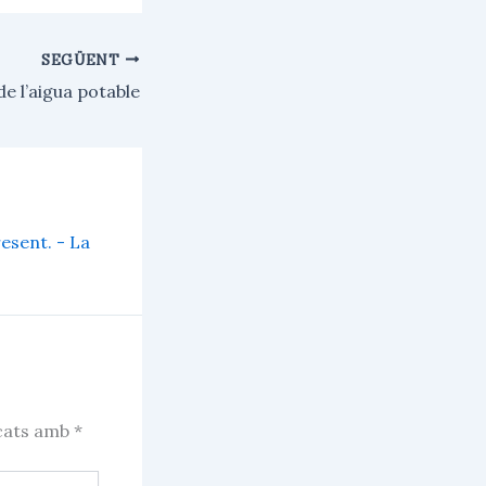
SEGÜENT
de l’aigua potable
resent. - La
rcats amb
*