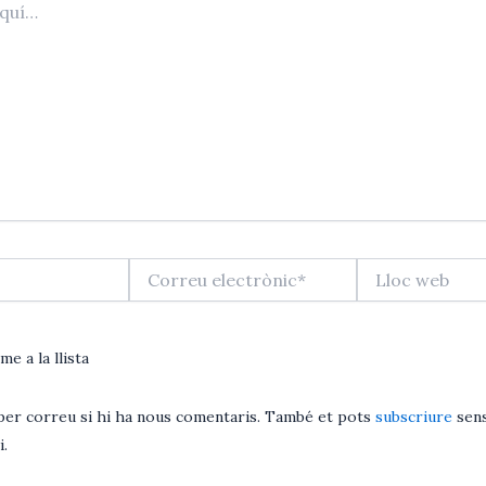
Correu
Lloc
electrònic*
web
me a la llista
per correu si hi ha nous comentaris. També et pots
subscriure
sens
.