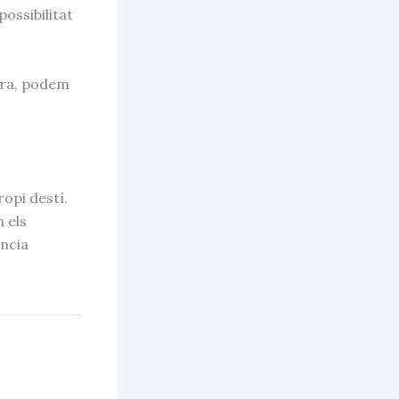
ossibilitat
era, podem
ropi destí.
 els
ència