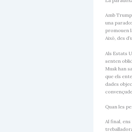
La paradoxa
Amb Trump al
una paradox
promouen la 
Això, des d
Als Estats U
senten oblid
Musk han sa
que els ente
dades objec
convençudes
Quan les pe
Al final, en
treballador