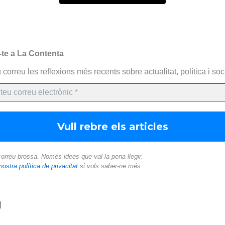
-te a La Contenta
 correu les reflexions més recents sobre actualitat, política i soci
orreu brossa. Només idees que val la pena llegir.
nostra política de privacitat
si vols saber-ne més.
C
o
m