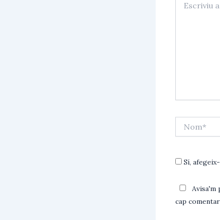
aquí…
Nom*
Sí, afegeix-
Avisa'm 
cap comentari