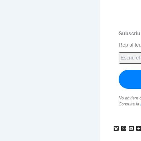
Subscriu
Rep al teu
No enviem c
Consulta la
B
W
E
l
h
m
u
a
a