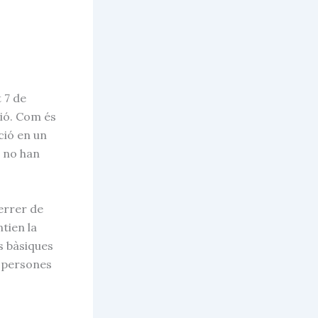
 7 de
ció. Com és
ció en un
s no han
errer de
tien la
ts bàsiques
s persones