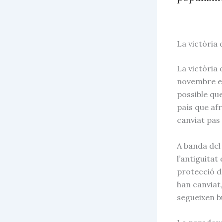
La victòria
La victòria 
novembre en
possible qu
país que af
canviat pas
A banda del
l’antiguitat
protecció de
han canviat
segueixen b