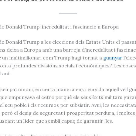
 de Donald Trump: incredulitat i fascinació a Europa
de Donald Trump a les eleccions dels Estats Units el passat
s deixa a Europa amb una barreja d’incredulitat i fascina
e un multimilionari com Trump hagi tornat a
guanyar
l’elec
ronta profundes divisions socials i econòmiques? Les cose
 tant
 seu patrimoni, en certa manera ens recorda aquell vell gu
 que empunyava el cetre perquè els seus èxits militars garan
l seu poble i els recursos per subsistir. Avui, les necessita
, però el desig de seguretat i prosperitat perdura, i molte
uscant un líder que sembli capaç de garantir-les.