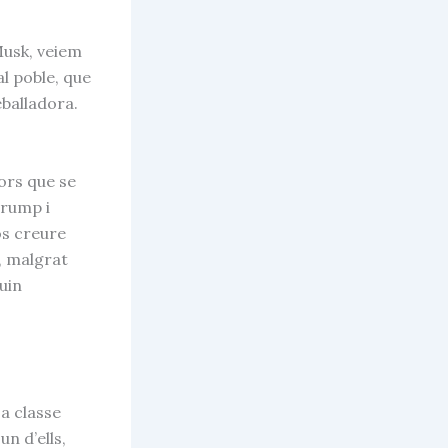
Musk, veiem
l poble, que
eballadora.
dors que se
Trump i
os creure
e, malgrat
uin
La classe
n d’ells,