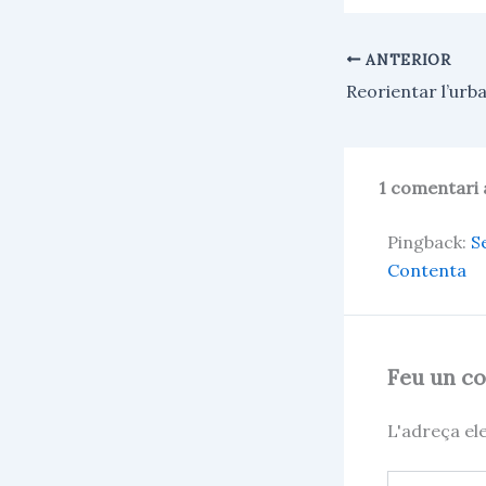
e
t
i
s
s
l
k
A
ANTERIOR
y
p
p
1 comentari 
Pingback:
S
Contenta
Feu un c
L'adreça el
Escriviu