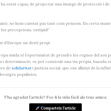
 ha estat capaç de projectar una imatge de protecció i de p
 això, no hem canviat pas tant com pensem. En certa man
 les percepcions, estúpid!”
at d’Europa: un destí propi
ropa unida té l’oportunitat de prendre les regnes del seu p
a i determinació, es pot construir una via pròpia, basada en
ors de
solidaritat
i justícia social, que ens allunyi de la influ
deratges populistes.
T’ha agradat l’article? Fes-li la vida fàcil als teus amics:
Comparteix l’article