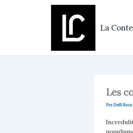
Vés
al
contingut
La Conte
Les co
Per
Delfí Roca
Incredulit
populisme