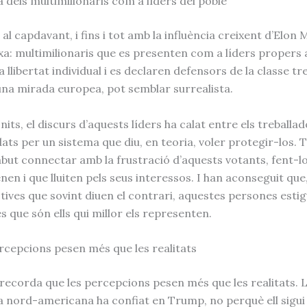
 dels multimilionaris com a líders del poble
 capdavant, i fins i tot amb la influència creixent d’Elon 
a: multimilionaris que es presenten com a líders propers a
llibertat individual i es declaren defensors de la classe tr
’una mirada europea, pot semblar surrealista.
nits, el discurs d’aquests líders ha calat entre els treballa
ats per un sistema que diu, en teoria, voler protegir-los. 
but connectar amb la frustració d’aquests votants, fent-l
nen i que lluiten pels seus interessos. I han aconseguit qu
tives que sovint diuen el contrari, aquestes persones estig
 que són ells qui millor els representen.
rcepcions pesen més que les realitats
s recorda que les percepcions pesen més que les realitats. 
a nord-americana ha confiat en Trump, no perquè ell sigui u