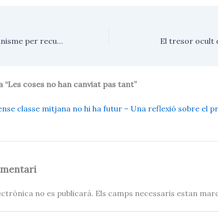
p
a
r
t
e
Reorientar l’urbanisme per recuperar la qualitat de vida a Andorra
El tresor ocult 
i
x
a “Les coses no han canviat pas tant”
ense classe mitjana no hi ha futur – Una reflexió sobre el p
omentari
ectrònica no es publicarà.
Els camps necessaris estan ma