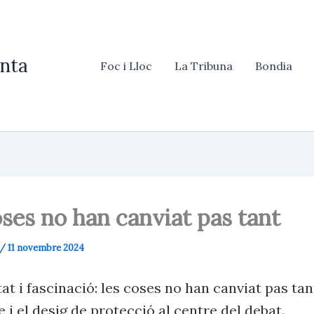
nta
Foc i Lloc
La Tribuna
Bondia
ses no han canviat pas tant
/
11 novembre 2024
at i fascinació: les coses no han canviat pas tan
 i el desig de protecció al centre del debat.