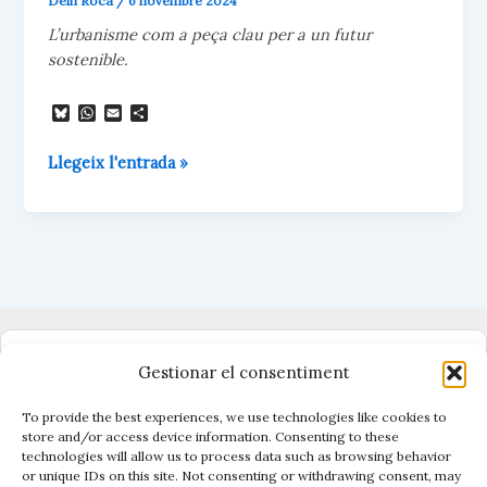
Delfí Roca
/
6 novembre 2024
L’urbanisme com a peça clau per a un futur
sostenible.
B
W
E
C
l
h
m
o
u
a
a
m
Reorientar
Llegeix l'entrada »
e
t
i
p
s
s
l
a
l’urbanisme
k
A
r
per
y
p
t
p
e
recuperar
i
la
x
qualitat
de
vida
Dono suport al periodisme independent
a
Gestionar el consentiment
Andorra
To provide the best experiences, we use technologies like cookies to
store and/or access device information. Consenting to these
technologies will allow us to process data such as browsing behavior
Vigilen el poder, cuiden el que és públic.
or unique IDs on this site. Not consenting or withdrawing consent, may
Amb periodisme, eines i acció.