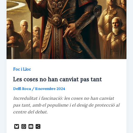
Foc i Lloc
Les coses no han canviat pas tant
Delfí Roca
/
11 novembre 2024
Incredulitat i fascinació: les coses no han canviat
pas tant, amb el populisme i el desig de protecció al
centre del debat.
B
W
E
C
l
h
m
o