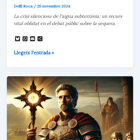
Delfí Roca
/
25 novembre 2024
La crisi silenciosa de l’aigua subterrània: un recurs
vital oblidat en el debat públic sobre la sequera.
B
W
E
C
l
h
m
o
u
a
a
m
El
Llegeix l'entrada »
e
t
i
p
s
s
l
a
tresor
k
A
r
ocult
y
p
t
p
e
de
i
l’aigua
x
potable