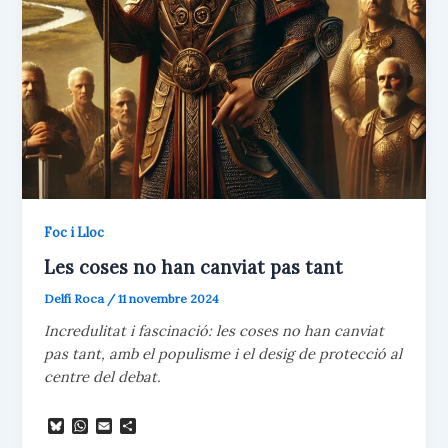
Foc i Lloc
Les coses no han canviat pas tant
Delfí Roca
/
11 novembre 2024
Incredulitat i fascinació: les coses no han canviat
pas tant, amb el populisme i el desig de protecció al
centre del debat.
B
W
E
C
l
h
m
o