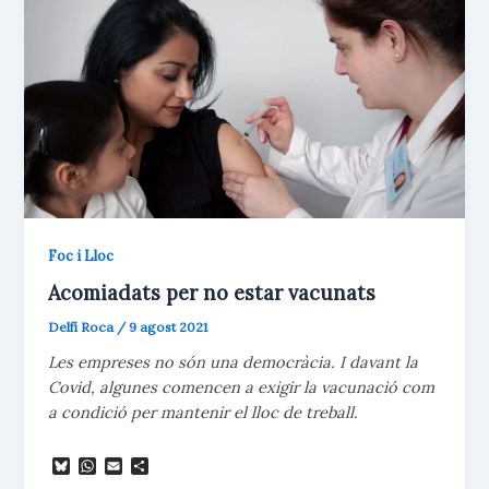
x
Foc i Lloc
Acomiadats per no estar vacunats
Delfí Roca
/
9 agost 2021
Les empreses no són una democràcia. I davant la
Covid, algunes comencen a exigir la vacunació com
a condició per mantenir el lloc de treball.
B
W
E
C
l
h
m
o