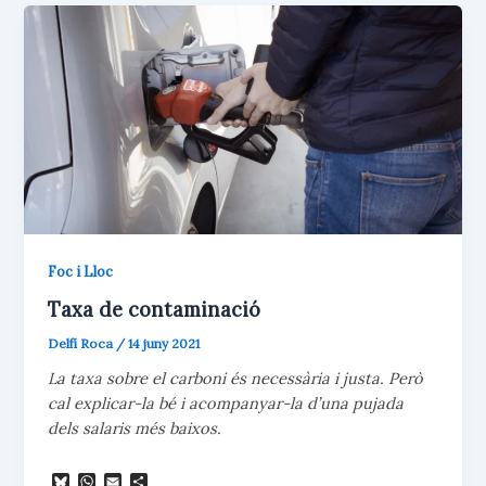
i
x
Foc i Lloc
Taxa de contaminació
Delfí Roca
/
14 juny 2021
La taxa sobre el carboni és necessària i justa. Però
cal explicar-la bé i acompanyar-la d’una pujada
dels salaris més baixos.
B
W
E
C