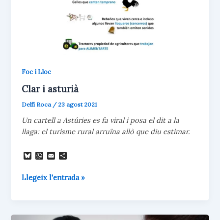
Foc i Lloc
Clar i asturià
Delfí Roca
/
23 agost 2021
Un cartell a Astúries es fa viral i posa el dit a la
llaga: el turisme rural arruïna allò que diu estimar.
B
W
E
C
l
h
m
o
u
a
a
m
Clar
Llegeix l'entrada »
e
t
i
p
s
s
l
a
i
k
A
r
asturià
y
p
t
p
e
i