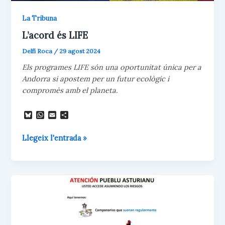
La Tribuna
L’acord és LIFE
Delfí Roca
/
29 agost 2024
Els programes LIFE són una oportunitat única per a
Andorra si apostem per un futur ecològic i
compromès amb el planeta.
B
W
E
C
l
h
m
o
u
a
a
m
L’acord
Llegeix l'entrada »
e
t
i
p
s
s
l
a
és
k
A
r
LIFE
y
p
t
p
e
i
x