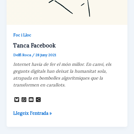
Foc i Lloc
Tanca Facebook
Delfí Roca
/
28 juny 2021
Internet havia de fer el món millor. En canvi, els
gegants digitals han deixat la humanitat sola,
atrapada en bombolles algorítmiques que la
transformen en carallots.
B
W
E
C
l
h
m
o
u
a
a
m
Tanca
Llegeix l'entrada »
e
t
i
p
s
s
l
a
Facebook
k
A
r
y
p
t
p
e