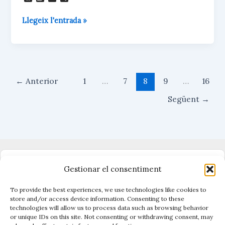
l
h
m
o
u
a
a
m
Taxa
Llegeix l'entrada »
e
t
i
p
s
s
l
a
de
k
A
r
contaminació
y
p
t
p
e
i
x
←
Anterior
1
…
7
8
9
…
16
Següent
→
Dono suport al periodisme independent
Gestionar el consentiment
To provide the best experiences, we use technologies like cookies to
store and/or access device information. Consenting to these
technologies will allow us to process data such as browsing behavior
Vigilen el poder, cuiden el que és públic.
or unique IDs on this site. Not consenting or withdrawing consent, may
Amb periodisme, eines i acció.