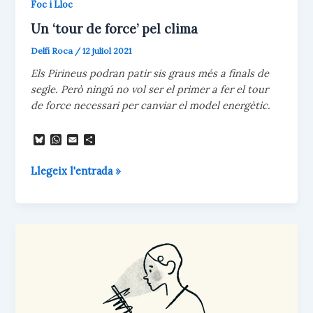
Foc i Lloc
Un ‘tour de force’ pel clima
Delfí Roca
/
12 juliol 2021
Els Pirineus podran patir sis graus més a finals de
segle. Però ningú no vol ser el primer a fer el tour
de force necessari per canviar el model energètic.
B
W
E
C
l
h
m
o
u
a
a
m
Un
Llegeix l'entrada »
e
t
i
p
s
s
l
a
‘tour
k
A
r
de
y
p
t
p
e
force’
i
pel
x
clima