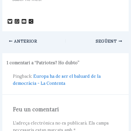
B
W
E
C
l
h
m
o
u
a
a
m
e
t
i
p
s
s
l
a
ANTERIOR
SEGÜENT
k
A
r
y
p
t
p
e
i
1 comentari a “Patriotes? Ho dubto”
x
Pingback:
Europa ha de ser el baluard de la
democràcia - La Contenta
Feu un comentari
L'adreça electrònica no es publicarà.
Els camps
necessaris estan marcats amb
*