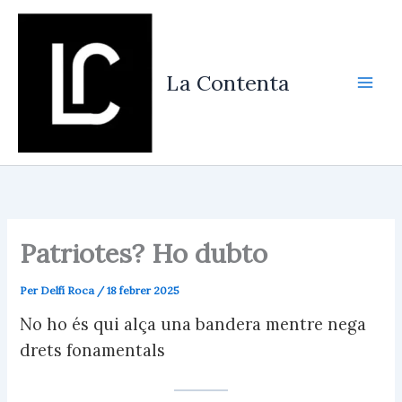
Vés
al
contingut
La Contenta
Patriotes? Ho dubto
Per
Delfí Roca
/
18 febrer 2025
No ho és qui alça una bandera mentre nega
drets fonamentals