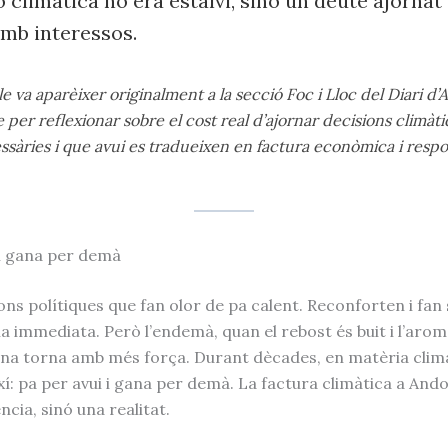
ó climàtica no era estalvi, sinó un deute ajornat
mb interessos.
le va aparèixer originalment a la secció Foc i Lloc del Diari d’
e per reflexionar sobre el cost real d’ajornar decisions climàt
sàries i que avui es tradueixen en factura econòmica i respon
 i gana per demà
ons polítiques que fan olor de pa calent. Reconforten i fan
a immediata. Però l’endemà, quan el rebost és buit i l’arom
gana torna amb més força. Durant dècades, en matèria clim
í: pa per avui i gana per demà. La factura climàtica a Ando
cia, sinó una realitat.