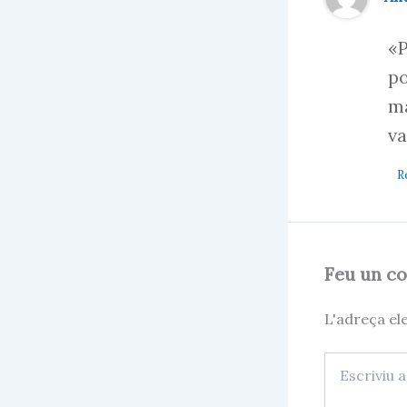
«P
po
ma
va
R
Feu un c
L'adreça el
Escriviu
aquí…