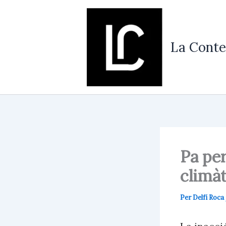
Vés
al
contingut
La Conte
Pa per
climàt
Per
Delfí Roca