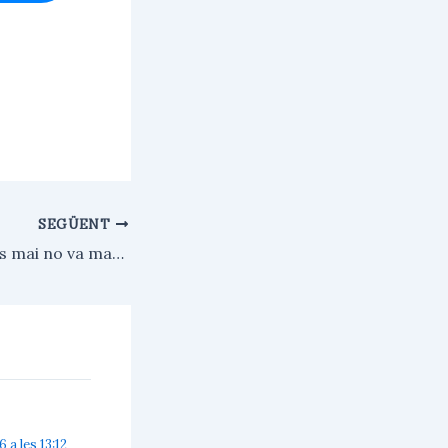
SEGÜENT
La lluita de classes mai no va marxar
 a les 13:12