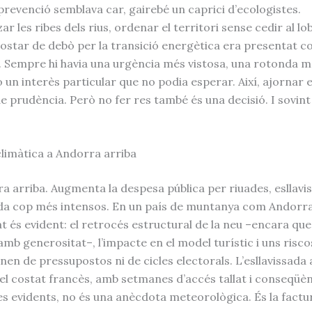
prevenció semblava car, gairebé un caprici d’ecologistes.
ar les ribes dels rius, ordenar el territori sense cedir al lo
ostar de debò per la transició energètica era presentat c
. Sempre hi havia una urgència més vistosa, una rotonda 
o un interès particular que no podia esperar. Així, ajornar 
e prudència. Però no fer res també és una decisió. I sovint
climàtica a Andorra arriba
ra arriba. Augmenta la despesa pública per riuades, esllavis
da cop més intensos. En un país de muntanya com Andorra,
at és evident: el retrocés estructural de la neu –encara qu
amb generositat–, l’impacte en el model turístic i uns risco
en de pressupostos ni de cicles electorals. L’esllavissada a
el costat francès, amb setmanes d’accés tallat i conseqüè
 evidents, no és una anècdota meteorològica. És la factu