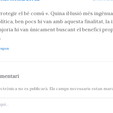
rotegir el bé comú «. Quina il·lusió més ingènua.
lítica, ben pocs hi van amb aquesta finalitat, l
joria hi van únicament buscant el benefici propi
.
espon
omentari
ectrònica no es publicarà.
Els camps necessaris estan ma