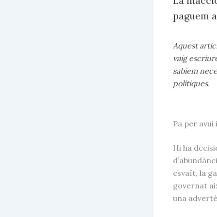
La inacci
paguem a
Aquest artic
vaig escriur
sabíem neces
polítiques.
Pa per avui
Hi ha decisi
d’abundànci
esvaït, la 
governat aix
una advertèn