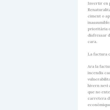
Invertir en 
Renaturalitz
ciment o ap
inassumible
prioritària 
disfressar d
cara.
La factura 
Ara la factu
incendis ca
vulnerabilit
hivern nevi 
que no enten
carretera d
econòmiques