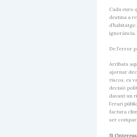
Cada euro qu
destina a re
d’habitatge.
ignorància.
De l’error p
Arribats aqu
ajornar deci
riscos, es 
decisió polí
davant un ri
l’erari públ
factura cli
ser compart
Si t’interes