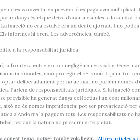
e no es va invertir en prevenció es paga avui multiplicat. 
parar danys és el que deixa d’anar a escoles, a la sanitat o 
 La inacció no era estalvi: era un deute ajornat. I no podem
 Els informes hi eren. Les advertències, també.
olític a la responsabilitat jurídica
í, la frontera entre error i negligència és visible. Governa
sions incòmodes, sinó protegir el bé comú. I quan, tot i co
va optar deliberadament per no actuar, no parlem només d
tica. Parlem de responsabilitats jurídiques. Si la inacció co
sc previsible ha generat danys col·lectius i un cost milionar
ic, això no és només imprudència: pot ser prevaricació per 
màtica a Andorra la paguem tots. Les responsabilitats no h
ides, perquè la natura no prescriu ni té pietat.
sa aquest tema, potser també vols llegir…
Altres articles so