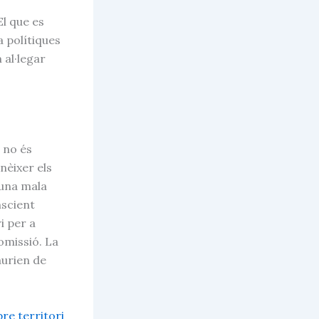
El que es
a polítiques
 al·legar
r no és
nèixer els
’una mala
nscient
i per a
omissió. La
aurien de
bre territori