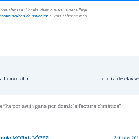
orreu brossa. Només idees que val la pena llegir.
nostra política de privacitat
si vols saber-ne més.
C
o
m
p
a
r
t
e
a la motxilla
i
x
 “Pa per avui i gana per demà: la factura climàtica”
tonio MORAL LÓPEZ
21 febrer 2026