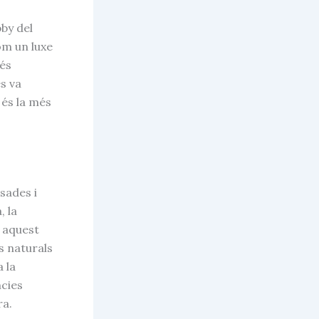
bby del
om un luxe
més
es va
 és la més
sades i
 la
e aquest
s naturals
 la
ncies
ra.