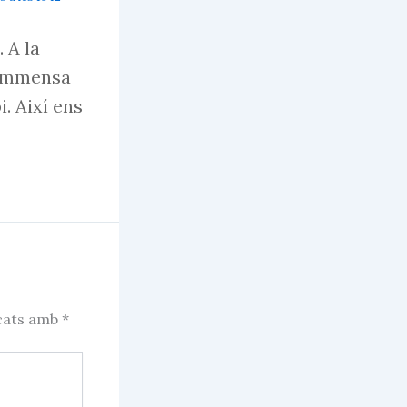
 A la
a immensa
. Així ens
rcats amb
*