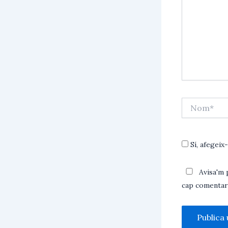
Nom*
Sí, afegeix-
Avisa'm 
cap comentari