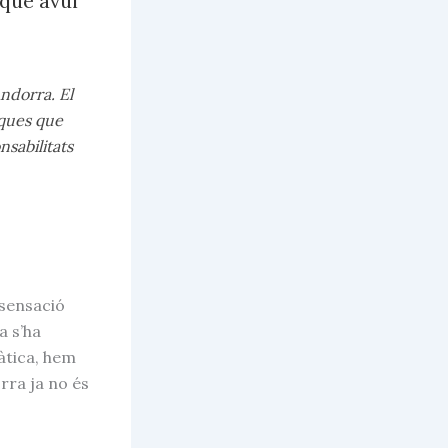
 que avui
Andorra. El
iques que
sabilitats
 sensació
a s’ha
àtica, hem
rra ja no és