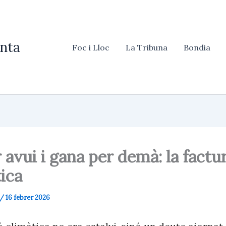
nta
Foc i Lloc
La Tribuna
Bondia
 avui i gana per demà: la factu
ica
/
16 febrer 2026