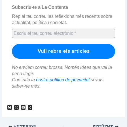
Subscriu-te a La Contenta
Rep al teu correu les reflexions més recents sobre
actualitat, política i societat.
No enviem correu brossa. Només idees que val la
pena llegir.
Consulta la
nostra política de privacitat
si vols
saber-ne més.
B
W
E
C
l
h
m
o
u
a
a
m
e
t
i
p
s
s
l
a
ANTERIOR
SEGÜENT