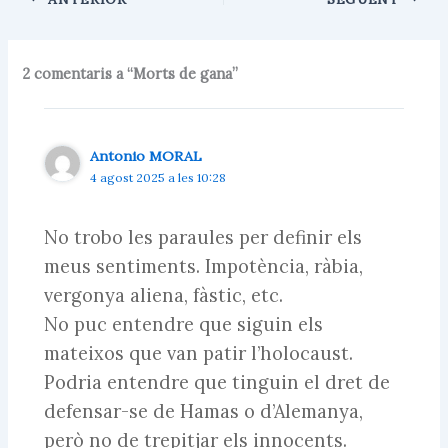
k
A
r
y
p
t
p
e
i
2 comentaris a “Morts de gana”
x
Antonio MORAL
4 agost 2025 a les 10:28
No trobo les paraules per definir els
meus sentiments. Impotència, ràbia,
vergonya aliena, fàstic, etc.
No puc entendre que siguin els
mateixos que van patir l’holocaust.
Podria entendre que tinguin el dret de
defensar-se de Hamas o d’Alemanya,
però no de trepitjar els innocents.