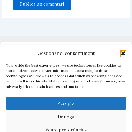
Dono suport al periodisme independent
Gestionar el consentiment
To provide the best experiences, we use technologies like cookies to
store and/or access device information. Consenting to these
technologies will allow us to process data such as browsing behavior
Vigilen el poder, cuiden el que és públic.
or unique IDs on this site. Not consenting or withdrawing consent, may
Amb periodisme, eines i acció.
adversely affect certain features and functions.
Descobreix Civio →
Accepta
Denega
Veure preferències
Copyright © 2026 La Contenta