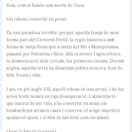
fons, com si fossin uns morts de Gaza.
Un rebost convertit en presó
És una paradoxa terrible, perquè aquella franja de món
forma part del Creixent Fèrtil, la regió històrica amb
forma de mitja lluna que s’estén del Nil a Mesopotàmia,
passant per Palestina i Síria. Allà va néixer l’agricultura,
la domesticació dels cereals, les primeres ciutats. Durant
segles, aquella terra ha alimentat pobles sencers, font de
blat, fruita i vida.
I ara, en ple segle XXI, aquell rebost és una presó, i de les
seves fonts només en raja desesperació. L’alimentació,
que hauria de ser vida, s’ha convertit en arma: els
bombardejos arrasen cases i conreus, el setge impedeix
qualsevol ajuda, i el blat és tan letal com un míssil.
Quan la fam és la guerra