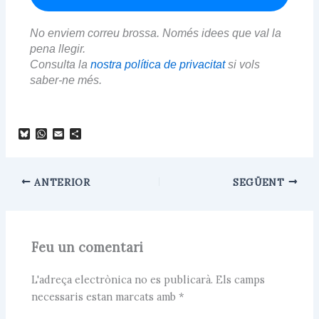
No enviem correu brossa. Només idees que val la
pena llegir.
Consulta la
nostra política de privacitat
si vols
saber-ne més.
B
W
E
C
l
h
m
o
u
a
a
m
e
t
i
p
s
s
l
a
ANTERIOR
SEGÜENT
k
A
r
y
p
t
p
e
i
x
Feu un comentari
L'adreça electrònica no es publicarà.
Els camps
necessaris estan marcats amb
*