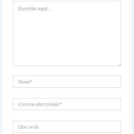
Escriviu
aquí…
Nom*
Correu
electrònic*
Lloc
web