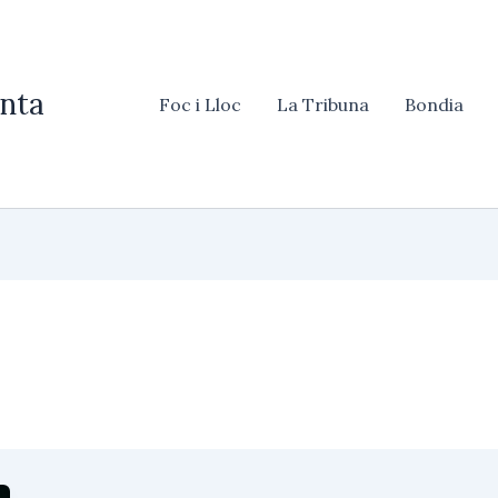
nta
Foc i Lloc
La Tribuna
Bondia