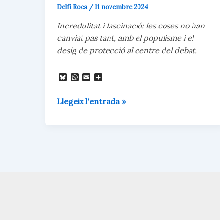
Delfí Roca
/
11 novembre 2024
Incredulitat i fascinació: les coses no han
canviat pas tant, amb el populisme i el
desig de protecció al centre del debat.
B
W
E
C
l
h
m
o
u
a
a
m
Les
e
t
i
p
Llegeix l'entrada »
s
s
l
a
coses
k
A
r
y
p
t
no
p
e
han
i
x
canviat
pas
tant