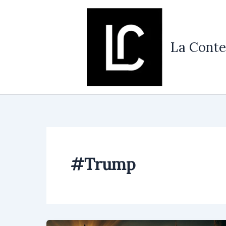
Vés
al
contingut
La Conte
#Trump