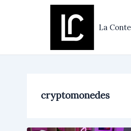
Vés
al
contingut
La Conte
cryptomonedes