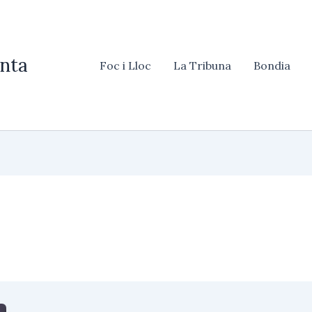
nta
Foc i Lloc
La Tribuna
Bondia