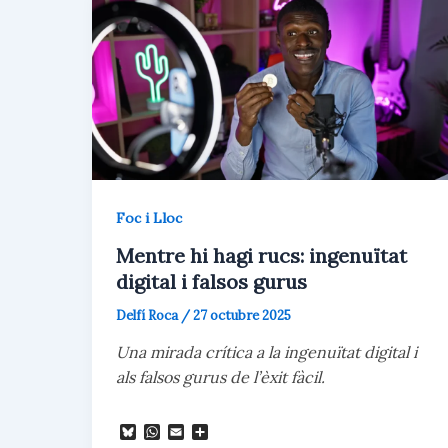
Foc i Lloc
Mentre hi hagi rucs: ingenuïtat
digital i falsos gurus
Delfí Roca
/
27 octubre 2025
Una mirada crítica a la ingenuïtat digital i
als falsos gurus de l’èxit fàcil.
B
W
E
C