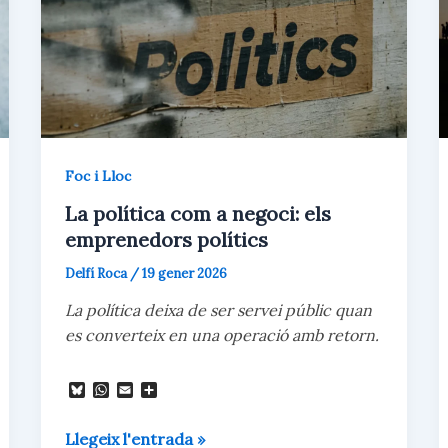
Foc i Lloc
La política com a negoci: els
emprenedors polítics
Delfí Roca
/
19 gener 2026
La política deixa de ser servei públic quan
es converteix en una operació amb retorn.
B
W
E
C
l
h
m
o
u
a
a
m
La
e
t
i
p
Llegeix l'entrada »