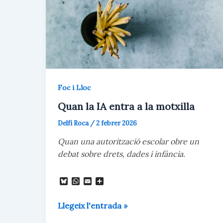
la
sang
del
món
Foc i Lloc
Quan la IA entra a la motxilla
Delfí Roca
/
2 febrer 2026
Quan una autorització escolar obre un
debat sobre drets, dades i infància.
B
W
E
C
l
h
m
o
u
a
a
m
Quan
e
t
i
p
Llegeix l'entrada »
s
s
l
a
la
k
A
r