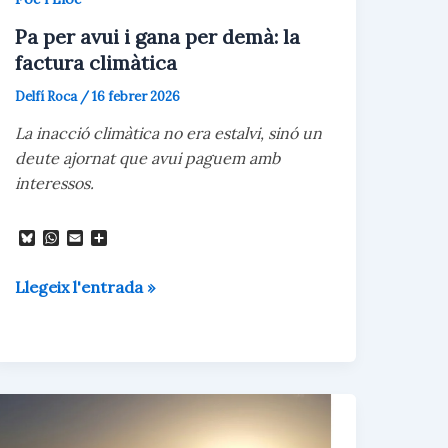
Pa per avui i gana per demà: la
factura climàtica
Delfí Roca
/
16 febrer 2026
La inacció climàtica no era estalvi, sinó un
deute ajornat que avui paguem amb
interessos.
B
W
E
C
l
h
m
o
u
a
a
m
Pa
e
t
i
p
Llegeix l'entrada »
s
s
l
a
per
k
A
r
y
p
t
avui
p
e
i
i
x
gana
per
demà: