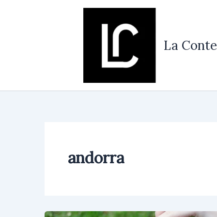
Vés
al
contingut
La Conte
andorra