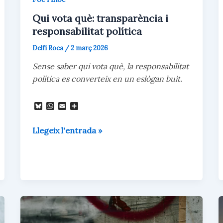
Qui vota què: transparència i
responsabilitat política
Delfí Roca
/
2 març 2026
Sense saber qui vota què, la responsabilitat
política es converteix en un eslògan buit.
B
W
E
C
l
h
m
o
u
a
a
m
Qui
e
t
i
p
Llegeix l'entrada »
s
s
l
a
vota
k
A
r
y
p
t
què:
p
e
transparència
i
x
i
responsabilitat
política