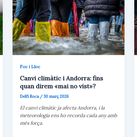
Foc i Lloc
Canvi climàtic i Andorra: fins
quan direm «mai no vist»?
Delfí Roca
/
30 març 2026
El canvi climàtic ja afecta Andorra, i la
meteorologia ens ho recorda cada any amb
més força.