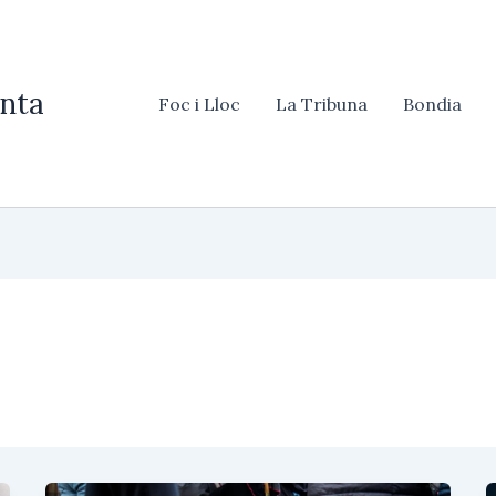
nta
Foc i Lloc
La Tribuna
Bondia