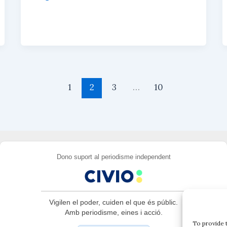
s
s
l
a
política
k
A
r
y
p
t
com
p
e
a
i
x
negoci:
els
emprenedors
1
2
3
…
10
polítics
Dono suport al periodisme independent
Vigilen el poder, cuiden el que és públic.
Amb periodisme, eines i acció.
To provide 