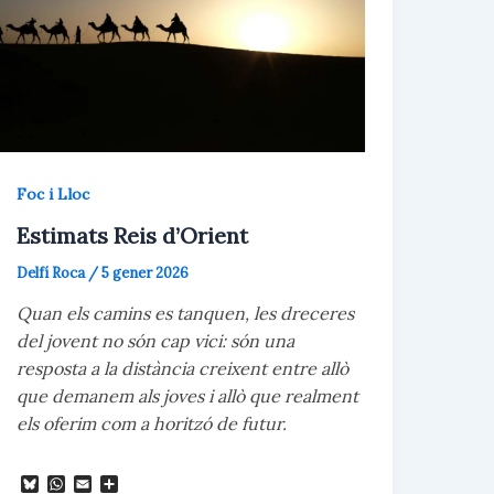
la
factura
climàtica
Foc i Lloc
Estimats Reis d’Orient
Delfí Roca
/
5 gener 2026
Quan els camins es tanquen, les dreceres
del jovent no són cap vici: són una
resposta a la distància creixent entre allò
que demanem als joves i allò que realment
els oferim com a horitzó de futur.
B
W
E
C