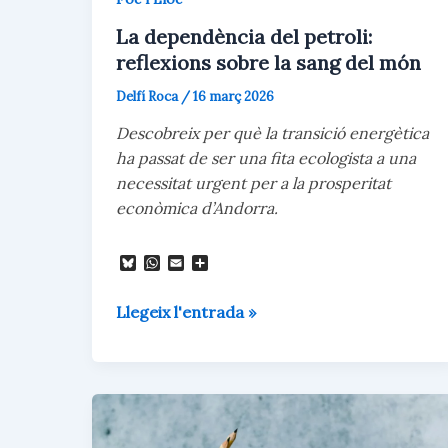
La dependència del petroli:
reflexions sobre la sang del món
Delfí Roca
/
16 març 2026
Descobreix per què la transició energètica
ha passat de ser una fita ecologista a una
necessitat urgent per a la prosperitat
econòmica d’Andorra.
B
W
E
C
l
h
m
o
u
a
a
m
La
e
t
i
p
Llegeix l'entrada »
s
s
l
a
dependència
k
A
r
y
p
t
del
p
e
petroli:
i
x
reflexions
sobre