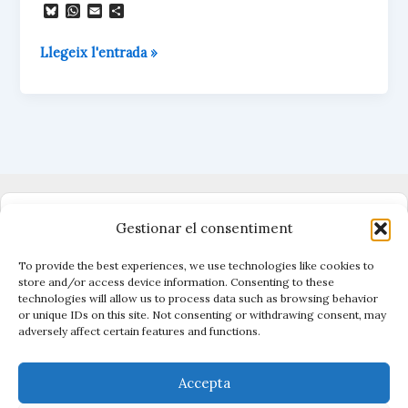
B
W
E
C
l
h
m
o
u
a
a
m
Tot
Llegeix l'entrada »
e
t
i
p
s
s
l
a
en
k
A
r
comú
y
p
t
p
e
i
x
Dono suport al periodisme independent
Gestionar el consentiment
To provide the best experiences, we use technologies like cookies to
store and/or access device information. Consenting to these
technologies will allow us to process data such as browsing behavior
Vigilen el poder, cuiden el que és públic.
or unique IDs on this site. Not consenting or withdrawing consent, may
Amb periodisme, eines i acció.
adversely affect certain features and functions.
Descobreix Civio →
Accepta