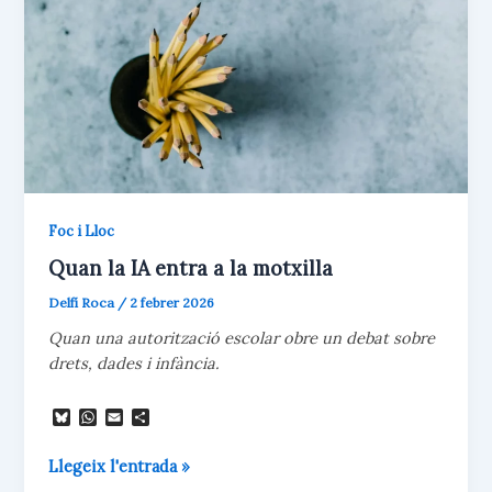
Foc i Lloc
Quan la IA entra a la motxilla
Delfí Roca
/
2 febrer 2026
Quan una autorització escolar obre un debat sobre
drets, dades i infància.
B
W
E
C
l
h
m
o
u
a
a
m
Quan
Llegeix l'entrada »
e
t
i
p
s
s
l
a
la