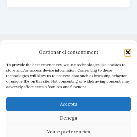
k
A
r
IA
y
p
t
p
e
entra
i
a
x
la
motxilla
Dono suport al periodisme independent
Gestionar el consentiment
To provide the best experiences, we use technologies like cookies to
store and/or access device information. Consenting to these
technologies will allow us to process data such as browsing behavior
Vigilen el poder, cuiden el que és públic.
or unique IDs on this site. Not consenting or withdrawing consent, may
Amb periodisme, eines i acció.
adversely affect certain features and functions.
Descobreix Civio →
Accepta
Denega
Veure preferències
Copyright © 2026 La Contenta