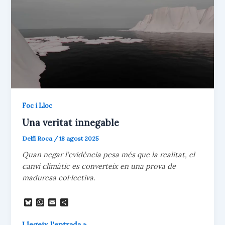
Foc i Lloc
Una veritat innegable
Delfí Roca
/
18 agost 2025
Quan negar l’evidència pesa més que la realitat, el
canvi climàtic es converteix en una prova de
maduresa col·lectiva.
B
W
E
C
l
h
m
o
u
a
a
m
Una
Llegeix l'entrada »