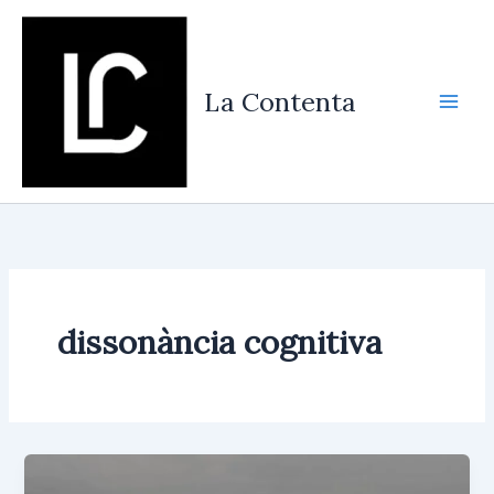
Vés
al
contingut
La Contenta
dissonància cognitiva