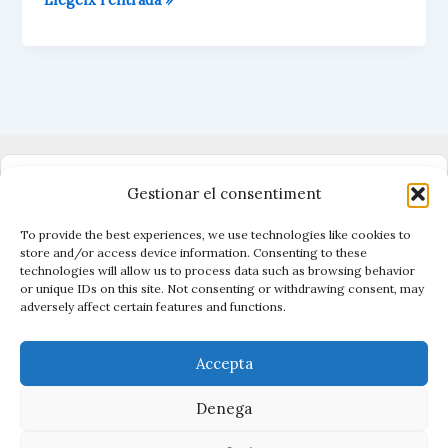
e
t
i
p
s
s
l
a
veritat
k
A
r
innegable
y
p
t
p
e
i
x
Dono suport al periodisme independent
Gestionar el consentiment
To provide the best experiences, we use technologies like cookies to
store and/or access device information. Consenting to these
technologies will allow us to process data such as browsing behavior
Vigilen el poder, cuiden el que és públic.
or unique IDs on this site. Not consenting or withdrawing consent, may
Amb periodisme, eines i acció.
adversely affect certain features and functions.
Descobreix Civio →
Accepta
Denega