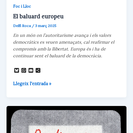
Foc i Lloc
El baluard europeu
Delfí Roca
/
3 març 2025
En un món on l’autoritarisme avança i els valors
democràtics es veuen amenaçats, cal reafirmar el
compromís amb la llibertat. Europa és i ha de
continuar sent el baluard de la democràcia.
B
W
E
C
l
h
m
o
u
a
a
m
El
Llegeix l'entrada »
e
t
i
p
s
s
l
a
baluard
k
A
r
europeu
y
p
t
p
e
i
x