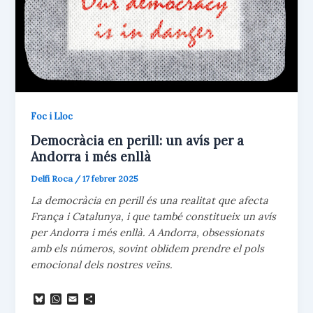
Foc i Lloc
Democràcia en perill: un avís per a
Andorra i més enllà
Delfí Roca
/
17 febrer 2025
La democràcia en perill és una realitat que afecta
França i Catalunya, i que també constitueix un avís
per Andorra i més enllà. A Andorra, obsessionats
amb els números, sovint oblidem prendre el pols
emocional dels nostres veïns.
B
W
E
C
l
h
m
o