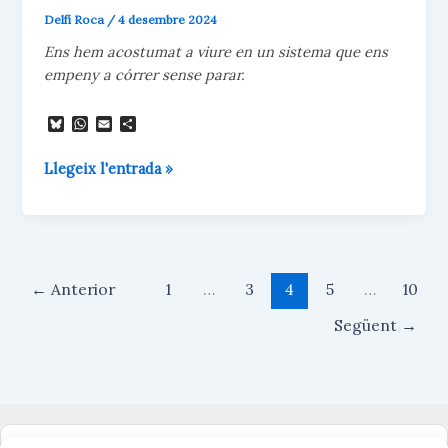
Delfí Roca
/
4 desembre 2024
Ens hem acostumat a viure en un sistema que ens
empeny a córrer sense parar.
B
W
E
C
l
h
m
o
u
a
a
m
La
Llegeix l'entrada »
e
t
i
p
s
s
l
a
cultura
k
A
r
simbiòtica:
y
p
t
p
e
un
i
camí
x
per
←
Anterior
1
…
3
4
5
…
10
retrobar-
Següent
→
nos