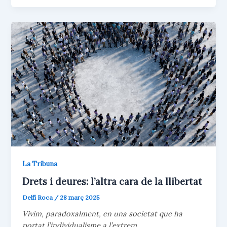
k
A
r
la
y
p
t
p
e
violència
i
adolescent
x
deixa
de
ser
un
cas
aïllat
La Tribuna
Drets i deures: l’altra cara de la llibertat
Delfí Roca
/
28 març 2025
Vivim, paradoxalment, en una societat que ha
portat l’individualisme a l’extrem