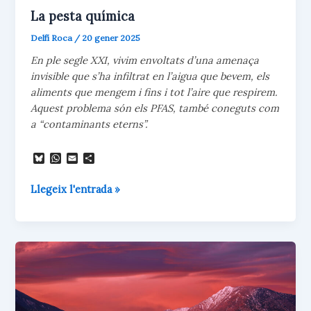
La pesta química
Delfí Roca
/
20 gener 2025
En ple segle XXI, vivim envoltats d’una amenaça
invisible que s’ha infiltrat en l’aigua que bevem, els
aliments que mengem i fins i tot l’aire que respirem.
Aquest problema són els PFAS, també coneguts com
a “contaminants eterns”.
B
W
E
C
l
h
m
o
u
a
a
m
La
Llegeix l'entrada »
e
t
i
p
s
s
l
a
pesta
k
A
r
química
y
p
t
p
e
i
x