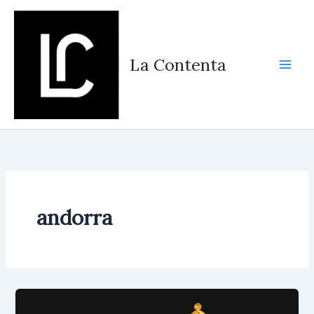
Vés
al
contingut
La Contenta
andorra