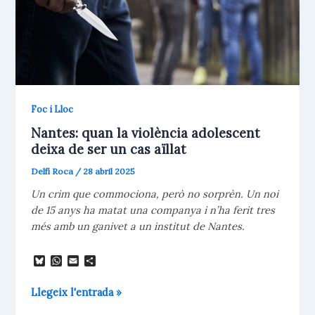
Foc i Lloc
Nantes: quan la violència adolescent
deixa de ser un cas aïllat
Delfí Roca
/
28 abril 2025
Un crim que commociona, però no sorprèn. Un noi
de 15 anys ha matat una companya i n’ha ferit tres
més amb un ganivet a un institut de Nantes.
B
W
E
C
l
h
m
o
u
a
a
m
Nantes:
Llegeix l'entrada »
e
t
i
p
s
s
l
a
quan