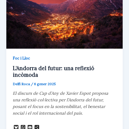
Foc i Lloc
L’Andorra del futur: una reflexió
incòmoda
Delfí Roca
/
6 gener 2025
El discurs de Cap d’Any de Xavier Espot proposa
una reflexió col·lectiva per l’Andorra del futur,
posant el focus en la sostenibilitat, el benestar
social i el rol internacional del país.
B
W
E
C