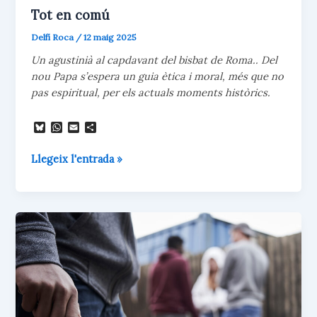
Tot en comú
Delfí Roca
/
12 maig 2025
Un agustinià al capdavant del bisbat de Roma.. Del
nou Papa s’espera un guia ètica i moral, més que no
pas espiritual, per els actuals moments històrics.
B
W
E
C
l
h
m
o
u
a
a
m
Tot
Llegeix l'entrada »
e
t
i
p
s
s
l
a
en
k
A
r
comú
y
p
t
p
e
i
x