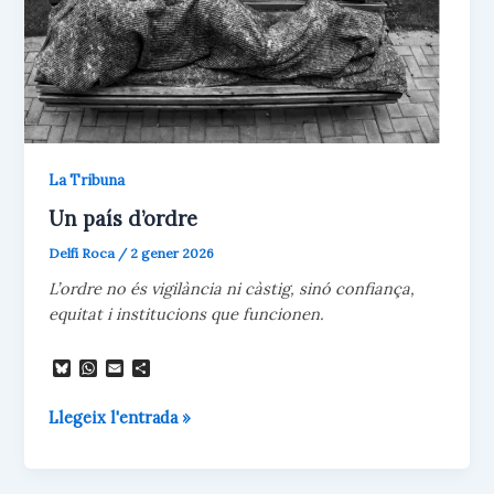
La Tribuna
Un país d’ordre
Delfí Roca
/
2 gener 2026
L’ordre no és vigilància ni càstig, sinó confiança,
equitat i institucions que funcionen.
B
W
E
C
l
h
m
o
u
a
a
m
Un
Llegeix l'entrada »
e
t
i
p
s
s
l
a
país
k
A
r
d’ordre
y
p
t
p
e