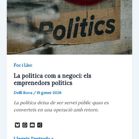
Foc i Lloc
La política com a negoci: els
emprenedors polítics
Delfí Roca
/
19 gener 2026
La política deixa de ser servei públic quan es
converteix en una operació amb retorn.
B
W
E
C
l
h
m
o
u
a
a
m
La
Llegeix l'entrada »