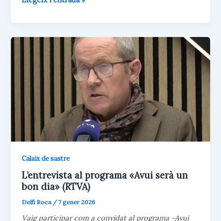
e
t
i
p
s
s
l
a
política
k
A
r
com
y
p
t
p
e
a
i
negoci:
x
els
emprenedors
polítics
Calaix de sastre
L’entrevista al programa «Avui serà un
bon dia» (RTVA)
Delfí Roca
/
7 gener 2026
Vaig participar com a convidat al programa -Avui