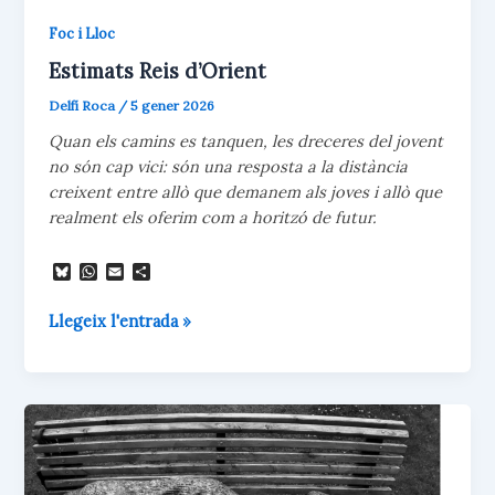
Foc i Lloc
Estimats Reis d’Orient
Delfí Roca
/
5 gener 2026
Quan els camins es tanquen, les dreceres del jovent
no són cap vici: són una resposta a la distància
creixent entre allò que demanem als joves i allò que
realment els oferim com a horitzó de futur.
B
W
E
C
l
h
m
o
u
a
a
m
Estimats
Llegeix l'entrada »
e
t
i
p
s
s
l
a
Reis
k
A
r
d’Orient
y
p
t
p
e
i
x