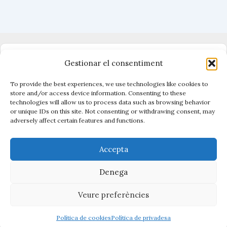
i
x
Dono suport al periodisme independent
Gestionar el consentiment
To provide the best experiences, we use technologies like cookies to
store and/or access device information. Consenting to these
technologies will allow us to process data such as browsing behavior
Vigilen el poder, cuiden el que és públic.
or unique IDs on this site. Not consenting or withdrawing consent, may
Amb periodisme, eines i acció.
adversely affect certain features and functions.
Descobreix Civio →
Accepta
Denega
Veure preferències
Copyright © 2026 La Contenta
Política de cookies
Política de privadesa