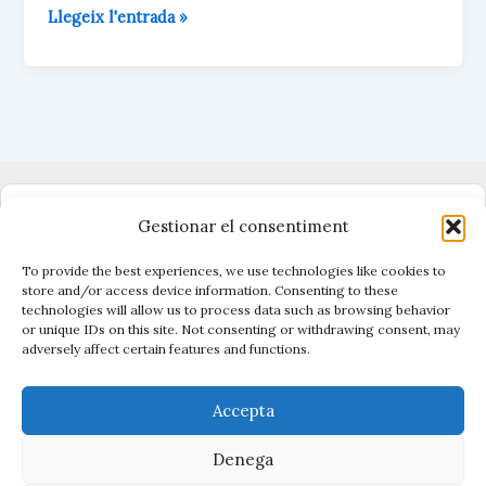
u
a
a
m
Reorientar
Llegeix l'entrada »
e
t
i
p
s
s
l
a
l’urbanisme
k
A
r
per
y
p
t
p
e
recuperar
i
la
x
qualitat
de
vida
Dono suport al periodisme independent
a
Gestionar el consentiment
Andorra
To provide the best experiences, we use technologies like cookies to
store and/or access device information. Consenting to these
technologies will allow us to process data such as browsing behavior
Vigilen el poder, cuiden el que és públic.
or unique IDs on this site. Not consenting or withdrawing consent, may
Amb periodisme, eines i acció.
adversely affect certain features and functions.
Descobreix Civio →
Accepta
Denega