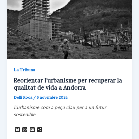
La Tribuna
Reorientar l’urbanisme per recuperar la
qualitat de vida a Andorra
Delfí Roca
/
6 novembre 2024
L’urbanisme com a peça clau per a un futur
sostenible.
B
W
E
C
l
h
m
o