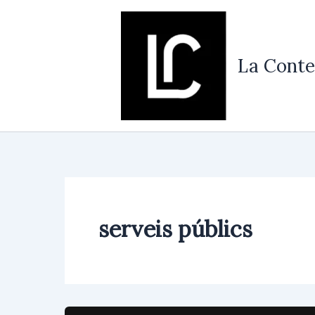
Vés
al
contingut
La Conte
serveis públics