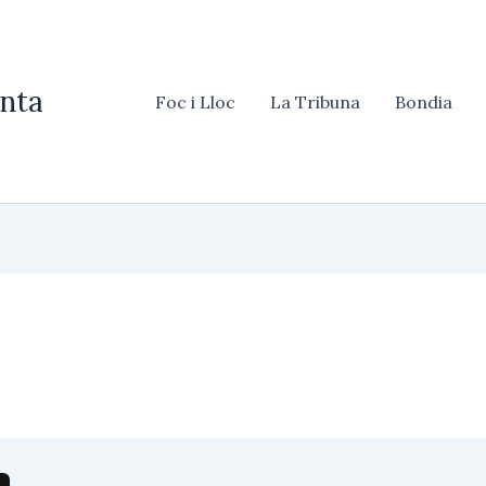
nta
Foc i Lloc
La Tribuna
Bondia