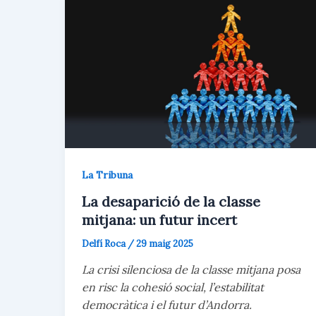
La Tribuna
La desaparició de la classe
mitjana: un futur incert
Delfí Roca
/
29 maig 2025
La crisi silenciosa de la classe mitjana posa
en risc la cohesió social, l’estabilitat
democràtica i el futur d’Andorra.