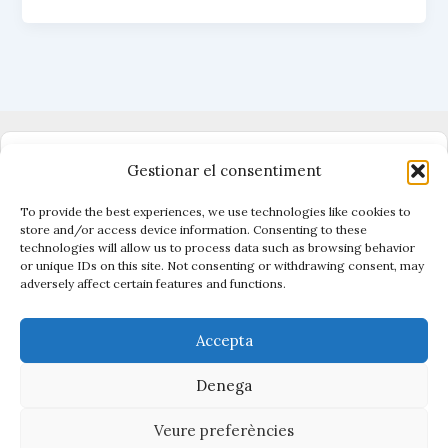
k
A
r
de
y
p
t
p
e
classes
i
mai
x
no
va
marxar
Dono suport al periodisme independent
Gestionar el consentiment
To provide the best experiences, we use technologies like cookies to
store and/or access device information. Consenting to these
technologies will allow us to process data such as browsing behavior
Vigilen el poder, cuiden el que és públic.
or unique IDs on this site. Not consenting or withdrawing consent, may
Amb periodisme, eines i acció.
adversely affect certain features and functions.
Descobreix Civio →
Accepta
Denega
Veure preferències
Copyright © 2026 La Contenta