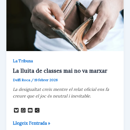
La Tribuna
La lluita de classes mai no va marxar
Delfí Roca
/
19 febrer 2026
La desigualtat creix mentre el relat oficial ens fa
creure que el joc és neutral i inevitable.
B
W
E
C
l
h
m
o
u
a
a
m
La
Llegeix l'entrada »
e
t
i
p
s
s
l
a
lluita