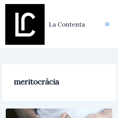
Vés
al
contingut
La Contenta
meritocràcia