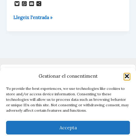
B
W
E
C
l
h
m
o
u
a
a
m
Sempre
Llegeix l'entrada »
e
t
i
p
s
s
l
a
hi
k
A
r
ha
y
p
t
p
e
un
i
foc
x
nou
per
apagar
Dono suport al periodisme independent
Gestionar el consentiment
To provide the best experiences, we use technologies like cookies to
store and/or access device information. Consenting to these
technologies will allow us to process data such as browsing behavior
Vigilen el poder, cuiden el que és públic.
or unique IDs on this site. Not consenting or withdrawing consent, may
Amb periodisme, eines i acció.
adversely affect certain features and functions.
Descobreix Civio →
Accepta