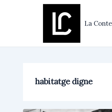
Vés
al
contingut
La Conte
habitatge digne