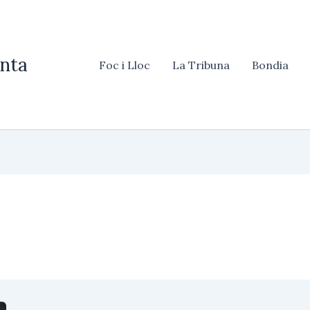
nta
Foc i Lloc
La Tribuna
Bondia