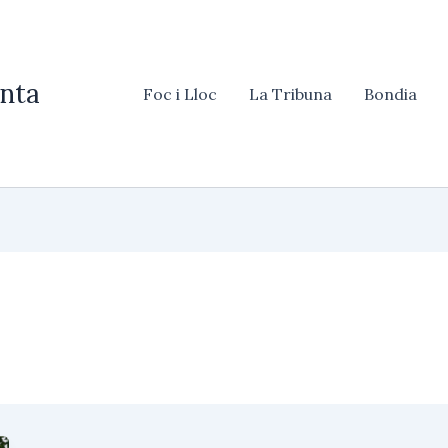
nta
Foc i Lloc
La Tribuna
Bondia