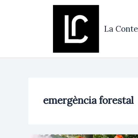
Vés
al
contingut
La Conte
emergència forestal