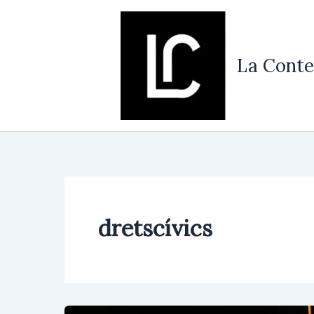
Vés
al
contingut
La Conte
dretscívics