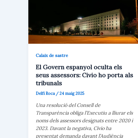
Calaix de sastre
El Govern espanyol oculta els
seus assessors: Civio ho porta als
tribunals
Delfí Roca
/
24 maig 2025
Una resolució del Consell de
Transparència obliga l’Executiu a lliurar els
noms dels assessors designats entre 2020 i
2023. Davant la negativa, Civio ha
presentat demanda davant l’Audiència