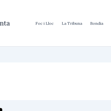
nta
Foc i Lloc
La Tribuna
Bondia