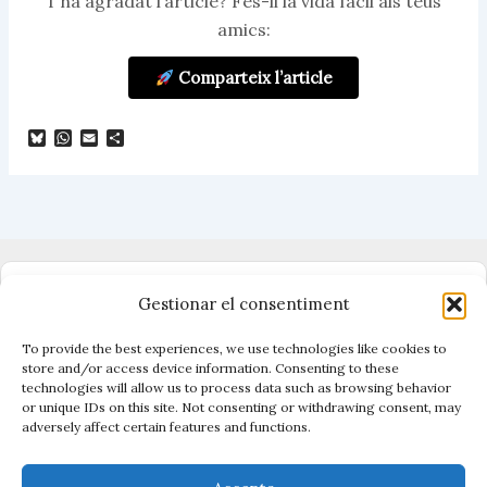
T’ha agradat l’article? Fes-li la vida fàcil als teus
amics:
Comparteix l’article
B
W
E
C
l
h
m
o
u
a
a
m
e
t
i
p
s
s
l
a
k
A
r
y
p
t
p
e
i
x
Dono suport al periodisme independent
Gestionar el consentiment
To provide the best experiences, we use technologies like cookies to
store and/or access device information. Consenting to these
technologies will allow us to process data such as browsing behavior
Vigilen el poder, cuiden el que és públic.
or unique IDs on this site. Not consenting or withdrawing consent, may
Amb periodisme, eines i acció.
adversely affect certain features and functions.
Descobreix Civio →