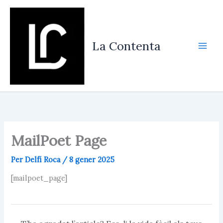
Vés
al
contingut
La Contenta
MailPoet Page
Per
Delfí Roca
/
8 gener 2025
[mailpoet_page]