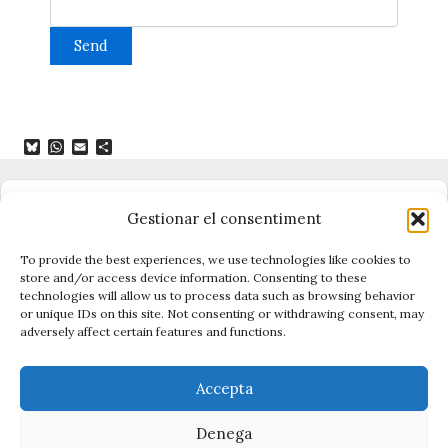
B
W
E
C
l
h
m
o
u
a
a
m
e
t
i
p
s
s
l
a
Dono suport al periodisme independent
Gestionar el consentiment
k
A
r
y
p
t
p
e
To provide the best experiences, we use technologies like cookies to
i
store and/or access device information. Consenting to these
x
technologies will allow us to process data such as browsing behavior
Vigilen el poder, cuiden el que és públic.
or unique IDs on this site. Not consenting or withdrawing consent, may
Amb periodisme, eines i acció.
adversely affect certain features and functions.
Descobreix Civio →
Accepta
Denega