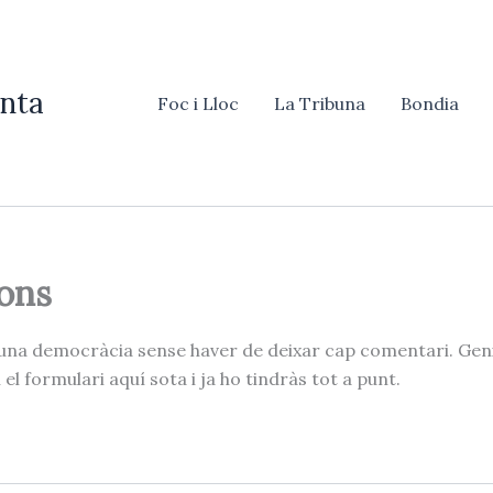
nta
Foc i Lloc
La Tribuna
Bondia
ons
na democràcia sense haver de deixar cap comentari. Genial
l formulari aquí sota i ja ho tindràs tot a punt.