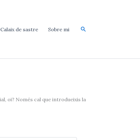
Cerca
Calaix de sastre
Sobre mi
, oi? Només cal que introdueixis la