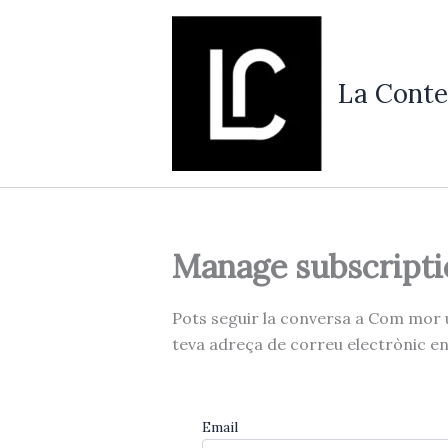
Vés
al
contingut
La Conte
Manage subscripti
Pots seguir la conversa a Com mor u
teva adreça de correu electrònic en e
Email