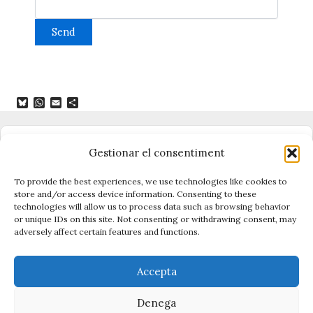
B
W
E
C
l
h
m
o
u
a
a
m
e
t
i
p
s
s
l
a
Dono suport al periodisme independent
Gestionar el consentiment
k
A
r
y
p
t
p
e
To provide the best experiences, we use technologies like cookies to
i
store and/or access device information. Consenting to these
x
technologies will allow us to process data such as browsing behavior
Vigilen el poder, cuiden el que és públic.
or unique IDs on this site. Not consenting or withdrawing consent, may
Amb periodisme, eines i acció.
adversely affect certain features and functions.
Descobreix Civio →
Accepta
Denega